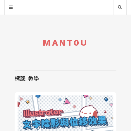
MANT0U
標籤:
教學