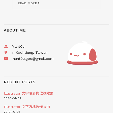
READ MORE
ABOUT ME
Mant0u
in Kaohsiung, Taiwan
mant0u.goo@gmail.com
RECENT POSTS
Illustrator 文字陰影與位移效果
2020-01-09
Illustrator 文字方塊製作 #01
2019-10-05